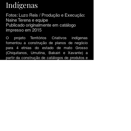
Indígenas
Fotos: Luzo Reis / Produção e Execução:
Naine Terena e equipe
Publicado originalmente em catálogo
impresso em 2015
O projeto Territórios Criativos indígenas
fomentou a construção de planos de negócio
para 4 etnias do estado de mato Grosso
(Chiquitanos, Umutina, Bakairi e Xavante) a
partir da construção de catálogos de produtos e
lojas on-line. Dentre os objetivos do projeto
estavam: a valorização da arte e do modo de
vida dos povos, a promoção da autonomia e
eliminação de atravessadores no processo de
venda das obras e produtos, a capacitação para
divulgação, comercialização e logística. As
fotografias foram realizadas nas aldeias com os
próprios indígenas como modelos. As imagens
foram utilizadas nas plataformas de vendas on -
line, mídias sociais e catálogo do projeto.
© Luzo Reis Fotografia.