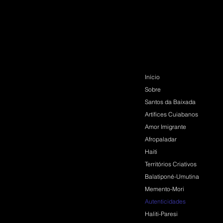
Início
Sobre
Santos da Baixada
Artífices Cuiabanos
Amor Imigrante
Afropaladar
Haiti
Territórios Criativos
Balatiponé-Umutina
Memento-Mori
Autenticidades
Haliti-Paresi