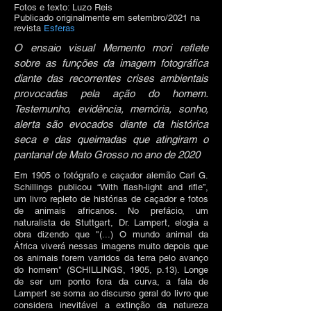
Fotos e texto: Luzo Reis
Publicado originalmente em setembro/2021 na
revista
Esferas
O ensaio visual Memento mori reflete
sobre as funções da imagem fotográfica
diante das recorrentes crises ambientais
provocadas pela ação do homem.
Testemunho, evidência, memória, sonho,
alerta são evocados diante da histórica
seca e das queimadas que atingiram o
pantanal de Mato Grosso no ano de 2020
Em 1905 o fotógrafo e caçador alemão Carl G.
Schillings publicou “With flash-light and rifle”,
um livro repleto de histórias de caçador e fotos
de animais africanos. No prefácio, um
naturalista de Stuttgart, Dr. Lampert, elogia a
obra dizendo que "(...) O mundo animal da
África viverá nessas imagens muito depois que
os animais forem varridos da terra pelo avanço
do homem" (SCHILLINGS, 1905, p.13). Longe
de ser um ponto fora da curva, a fala de
Lampert se soma ao discurso geral do livro que
considera inevitável a extinção da natureza