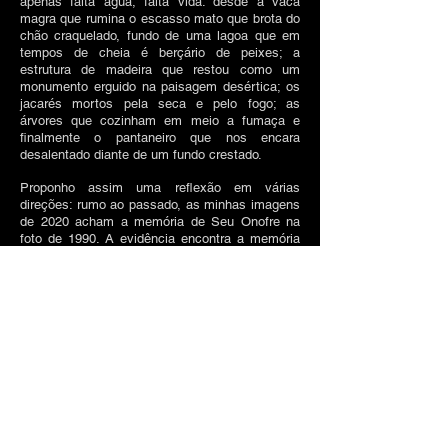
apenas falta água, falta vida: desde a vaca
magra que rumina o escasso mato que brota do
chão craquelado, fundo de uma lagoa que em
tempos de cheia é berçário de peixes; a
estrutura de madeira que restou como um
monumento erguido na paisagem desértica; os
jacarés mortos pela seca e pelo fogo; as
árvores que cozinham em meio a fumaça e
finalmente o pantaneiro que nos encara
desalentado diante de um fundo crestado.
Proponho assim uma reflexão em várias
direções: rumo ao passado, as minhas imagens
de 2020 acham a memória de Seu
Onofre na
foto de 1990. A evidência encontra
a memória
mostrando que, ao contrário do que anunciava o
Dr. Lampert no livro de Schillings, a natureza
não resiste a novas imagens e pontos de vista.
No presente, essas imagens dialogam com a
resiliente ideia do
progresso moderno por trás
dos inúmeros projetos de construção de
hidrelétricas na bacia do alto-paraguai, com o
desmatamento e
as
queimadas descontroladas
que ameaçam permanentemente o bioma. Em
direção ao futuro, penso nessas imagens como
alertas. Seu Onofre nos brinda com uma
lembrança bonita de Chacororé, embora seu