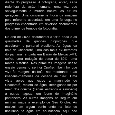
diante do progresso. A fotografia, então, seria
redentora da ação humana, uma vez que
salvaguardaria o mundo natural às futuras
gerações. Uma conveniente troca da imagem
pelo referente assentada em uma fé cega no
progresso encontrada em diversos documentos
dos primeiros tempos da fotografia.
No ano de 2020, documentei a forte seca e as
queimadas de grandes proporções que
assolaram o pantanal brasileiro. As águas da
baia de Chacororé, uma das mais exuberantes
do pantanal, situada em Barão de Melgaço-MT,
sofreu uma redução de cerca de 60%, uma
marca histórica. Nas primeiras imagens desse
ensaio vemos o senhor Onofre, ribeirinho que
vive às margens da baía, nos mostrando suas
imagens-memórias da década de 1990. Uma
vista aérea que exibe a magnitude de
Chacororé, repleta de água, interligando-se por
meio dos coríxos (canais estreitos e sinuosos)
a outras lagoas: um ícone do imaginário
pantaneiro. As outras imagens as seguro em
minhas mãos a exemplo de Seu Onofre. As
realizei em algum ponto onde na foto do
ribeirinho há água em abundância. Aqui não