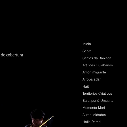
Início
Sobre
 de cobertura
Santos da Baixada
Artífices Cuiabanos
Amor Imigrante
Afropaladar
Haiti
Territórios Criativos
Balatiponé-Umutina
Memento-Mori
Autenticidades
Haliti-Paresi