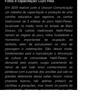
Fotos e capacitação: Luzo Reis
Em 2025 realizei junto à Urucum Comunicação
um trabalho de capacitação e produção de uma
cartilha educativa que registrou os cantos
tradicionais de 3 aldeias do povo Haliti-Paresi,
localizado no médio norte do estado de Mato
Grosso. Os cantos tradicionais Haliti-Paresi
narram as origens do povo, mitos fundadores e
momentos importantes da ocupação do
território, além de estruturarem os ritos de
passagem e celebrações. São, desse modo,
fundamentais para a manutenção e reinvenção
da cultura da comunidade Haliti-Paresi. A
demanda pelo projeto surgiu justamente do
temor de que todo esse conhecimento se
perdesse com a partida dos anciões que são os
grandes detentores desse saber. Assim, nossa
proposta buscou não apenas produzir as
cartilhas e gravações, mas inserir os jovens da
comunidade ofertando equipamentos e uma
oficina de capacitação para que aprendessem a
operar e a editar os cantos. O resultado foi
muito além dos produtos realizados (a cartilha e